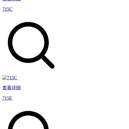
715C
查看详细
715E